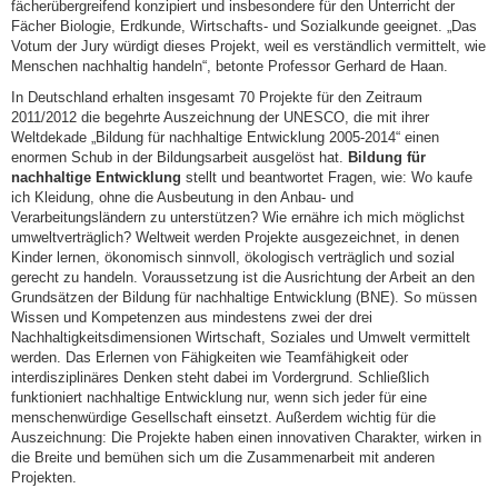
fächerübergreifend konzipiert und insbesondere für den Unterricht der
Fächer Biologie, Erdkunde, Wirtschafts- und Sozialkunde geeignet. „Das
Votum der Jury würdigt dieses Projekt, weil es verständlich vermittelt, wie
Menschen nachhaltig handeln“, betonte Professor Gerhard de Haan.
In Deutschland erhalten insgesamt 70 Projekte für den Zeitraum
2011/2012 die begehrte Auszeichnung der UNESCO, die mit ihrer
Weltdekade „Bildung für nachhaltige Entwicklung 2005-2014“ einen
enormen Schub in der Bildungsarbeit ausgelöst hat.
Bildung für
nachhaltige Entwicklung
stellt und beantwortet Fragen, wie: Wo kaufe
ich Kleidung, ohne die Ausbeutung in den Anbau- und
Verarbeitungsländern zu unterstützen? Wie ernähre ich mich möglichst
umweltverträglich? Weltweit werden Projekte ausgezeichnet, in denen
Kinder lernen, ökonomisch sinnvoll, ökologisch verträglich und sozial
gerecht zu handeln. Voraussetzung ist die Ausrichtung der Arbeit an den
Grundsätzen der Bildung für nachhaltige Entwicklung (BNE). So müssen
Wissen und Kompetenzen aus mindestens zwei der drei
Nachhaltigkeitsdimensionen Wirtschaft, Soziales und Umwelt vermittelt
werden. Das Erlernen von Fähigkeiten wie Teamfähigkeit oder
interdisziplinäres Denken steht dabei im Vordergrund. Schließlich
funktioniert nachhaltige Entwicklung nur, wenn sich jeder für eine
menschenwürdige Gesellschaft einsetzt. Außerdem wichtig für die
Auszeichnung: Die Projekte haben einen innovativen Charakter, wirken in
die Breite und bemühen sich um die Zusammenarbeit mit anderen
Projekten.