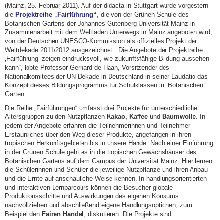
(Mainz, 25. Februar 2011). Auf der didacta in Stuttgart wurde vorgestern
die
Projektreihe „Fairführung“
, die von der Grünen Schule des
Botanischen Gartens der Johannes Gutenberg-Universität Mainz in
Zusammenarbeit mit dem Weltladen Unterwegs in Mainz angeboten wird,
von der Deutschen UNESCO-Kommission als offizielles Projekt der
Weltdekade 2011/2012 ausgezeichnet. „Die Angebote der Projektreihe
‚Fairführung‘ zeigen eindrucksvoll, wie zukunftsfähige Bildung aussehen
kann“, lobte Professor Gerhard de Haan, Vorsitzender des
Nationalkomitees der UN-Dekade in Deutschland in seiner Laudatio das
Konzept dieses Bildungsprogramms für Schulklassen im Botanischen
Garten.
Die Reihe „Fairführungen“ umfasst drei Projekte für unterschiedliche
Altersgruppen zu den Nutzpflanzen
Kakao, Kaffee
und
Baumwolle
. In
jedem der Angebote erfahren die Teilnehmerinnen und Teilnehmer
Erstaunliches über den Weg dieser Produkte, angefangen in ihren
tropischen Herkunftsgebieten bis in unsere Hände. Nach einer Einführung
in der Grünen Schule geht es in die tropischen Gewächshäuser des
Botanischen Gartens auf dem Campus der Universität Mainz. Hier lernen
die Schülerinnen und Schüler die jeweilige Nutzpflanze und ihren Anbau
und die Ernte auf anschauliche Weise kennen. In handlungsorientierten
und interaktiven Lernparcours können die Besucher globale
Produktionsschritte und Auswirkungen des eigenen Konsums
nachvollziehen und abschließend eigene Handlungsoptionen, zum
Beispiel den
Fairen Handel
, diskutieren. Die Projekte sind