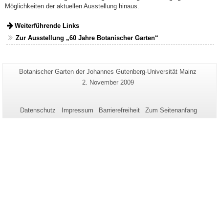
Möglichkeiten der aktuellen Ausstellung hinaus.
Weiterführende Links
Zur Ausstellung „60 Jahre Botanischer Garten“
Zusätzliche
Seiten-
Botanischer Garten der Johannes Gutenberg-Universität Mainz
Name:
Informationen
Letzte
2. November 2009
Aktualisierung:
zu
dieser
Datenschutz
Impressum
Barrierefreiheit
Zum Seitenanfang
Seite