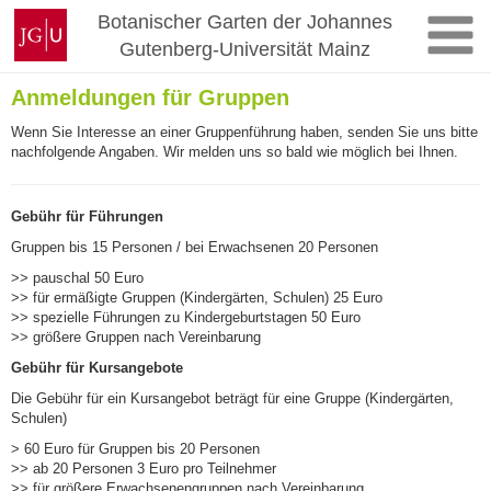
Zum
Johannes
Botanischer Garten der Johannes
Inhalt
Gutenberg-
Gutenberg-Universität Mainz
springen
Universität
Mainz
Anmeldungen für Gruppen
Wenn Sie Interesse an einer Gruppenführung haben, senden Sie uns bitte
nachfolgende Angaben. Wir melden uns so bald wie möglich bei Ihnen.
Gebühr für Führungen
Gruppen bis 15 Personen / bei Erwachsenen 20 Personen
>> pauschal 50 Euro
>> für ermäßigte Gruppen (Kindergärten, Schulen) 25 Euro
>> spezielle Führungen zu Kindergeburtstagen 50 Euro
>> größere Gruppen nach Vereinbarung
Gebühr für Kursangebote
Die Gebühr für ein Kursangebot beträgt für eine Gruppe (Kindergärten,
Schulen)
> 60 Euro für Gruppen bis 20 Personen
>> ab 20 Personen 3 Euro pro Teilnehmer
>> für größere Erwachsenengruppen nach Vereinbarung