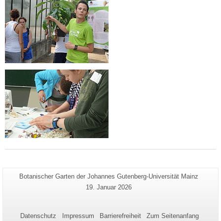
Zusätzliche
Seiten-
Botanischer Garten der Johannes Gutenberg-Universität Mainz
Name:
Informationen
Letzte
19. Januar 2026
Aktualisierung:
zu
dieser
Datenschutz
Impressum
Barrierefreiheit
Zum Seitenanfang
Seite