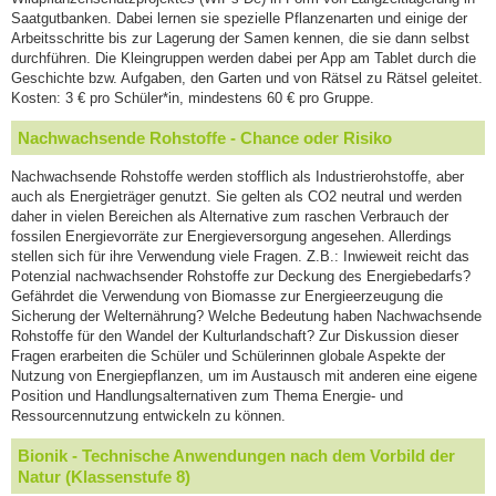
Saatgutbanken. Dabei lernen sie spezielle Pflanzenarten und einige der
Arbeitsschritte bis zur Lagerung der Samen kennen, die sie dann selbst
durchführen. Die Kleingruppen werden dabei per App am Tablet durch die
Geschichte bzw. Aufgaben, den Garten und von Rätsel zu Rätsel geleitet.
Kosten: 3 € pro Schüler*in, mindestens 60 € pro Gruppe.
Nachwachsende Rohstoffe - Chance oder Risiko
Nachwachsende Rohstoffe werden stofflich als Industrierohstoffe, aber
auch als Energieträger genutzt. Sie gelten als CO2 neutral und werden
daher in vielen Bereichen als Alternative zum raschen Verbrauch der
fossilen Energievorräte zur Energieversorgung angesehen. Allerdings
stellen sich für ihre Verwendung viele Fragen. Z.B.: Inwieweit reicht das
Potenzial nachwachsender Rohstoffe zur Deckung des Energiebedarfs?
Gefährdet die Verwendung von Biomasse zur Energieerzeugung die
Sicherung der Welternährung? Welche Bedeutung haben Nachwachsende
Rohstoffe für den Wandel der Kulturlandschaft? Zur Diskussion dieser
Fragen erarbeiten die Schüler und Schülerinnen globale Aspekte der
Nutzung von Energiepflanzen, um im Austausch mit anderen eine eigene
Position und Handlungsalternativen zum Thema Energie- und
Ressourcennutzung entwickeln zu können.
Bionik - Technische Anwendungen nach dem Vorbild der
Natur (Klassenstufe 8)