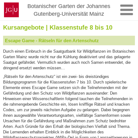
Zum
Johannes
Botanischer Garten der Johannes
Inhalt
Gutenberg-
Gutenberg-Universität Mainz
springen
Universität
Mainz
Kursangebote | Klassenstufe 8 bis 10
Escape Game - Rätseln für den Artenschutz
Durch einen Einbruch in die Saatgutbank für Wildpflanzen im Botanischen
Garten Mainz wurde nicht nur die Kühlung deaktiviert und das gelagerte
Saatgut gefährdet. Vermutlich wurden auch noch Samen entwendet, die
dringend ersetzt werden müssen…
„Rätseln für den Artenschutz“ ist ein zwei- bis dreistündiges
Bildungsprogramm für die Klassenstufen 7 bis 10. Durch spielerische
Elemente eines Escape Game setzen sich die Teilnehmenden mit der
Gefährdung und den Schutz von Wildpflanzen auseinander: Den
Hinweisen einer Wissenschaftlerin folgend tauchen die Teilnehmenden in
die rahmengebende Geschichte ein, lösen knifflige Rätsel und knacken
Codes, um zur jeweils nächsten Aufgabe zu gelangen. Dabei begegnen
ihnen ausgewählte Verantwortungsarten, vielfältige Samenformen sowie
Ursachen für die Gefährdung und Maßnahmen zum Schutz bedrohter
Arten. Auch Gründe für den Erhalt der biologischen Vielfalt sind Thema.
Die Lernenden erhalten Einblick in die Möglichkeiten des
Wildpflanzenschutzprojektes (WIPs-De) in Form von Langzeitlagerung in