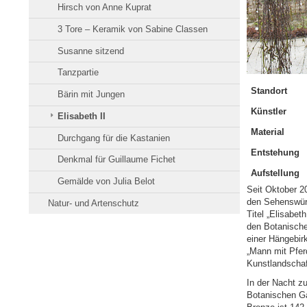
Hirsch von Anne Kuprat
3 Tore – Keramik von Sabine Classen
Susanne sitzend
Tanzpartie
Standort
Bärin mit Jungen
Künstler
Elisabeth II
Material
Durchgang für die Kastanien
Entstehung
Denkmal für Guillaume Fichet
Aufstellung
Gemälde von Julia Belot
Seit Oktober 2
den Sehenswürd
Natur- und Artenschutz
Titel „Elisabet
den Botanische
einer Hängebir
„Mann mit Pfer
Kunstlandschaf
In der Nacht z
Botanischen Ga