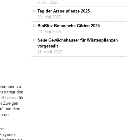
8. Juli 2025
Tag der Arzneipflanze 2025
30. Mai 2025
BioBlitz Botanische Gärten 2025
23. Mai 2025
Neue Gewächshäuser für Wüstenpflanzen
vorgestellt
11. April 2025
etermann zu
nze trägt den
ff hat sie für
en Zweigen
en“ und dem
in der
dem
Polyester-