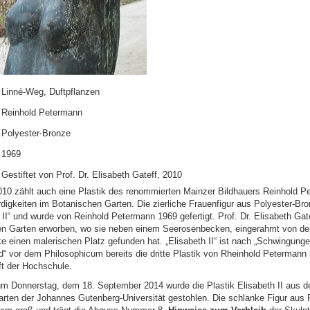
Linné-Weg, Duftpflanzen
Reinhold Petermann
Polyester-Bronze
1969
Gestiftet von Prof. Dr. Elisabeth Gateff, 2010
010 zählt auch eine Plastik des renommierten Mainzer Bildhauers Reinhold P
igkeiten im Botanischen Garten. Die zierliche Frauenfigur aus Polyester-Bro
h II“ und wurde von Reinhold Petermann 1969 gefertigt. Prof. Dr. Elisabeth Gate
n Garten erworben, wo sie neben einem Seerosenbecken, eingerahmt von d
ke einen malerischen Platz gefunden hat. „Elisabeth II“ ist nach „Schwingung
d“ vor dem Philosophicum bereits die dritte Plastik von Rheinhold Petermann 
t der Hochschule.
um Donnerstag, dem 18. September 2014 wurde die Plastik Elisabeth II aus 
rten der Johannes Gutenberg-Universität gestohlen. Die schlanke Figur aus 