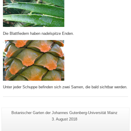
Die Blattfiedern haben nadelspitze Enden.
Unter jeder Schuppe befinden sich zwei Samen, die bald sichtbar werden.
Zusätzliche
Seiten-
Botanischer Garten der Johannes Gutenberg-Universität Mainz
Name:
Informationen
Letzte
3. August 2018
Aktualisierung:
zu