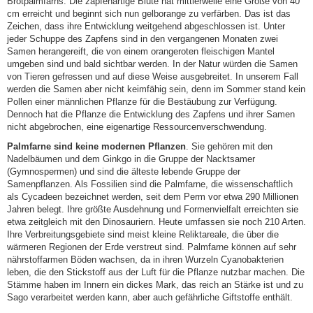
Brotpalmfarns. Die zapfenartige Blüte hat mittlerweile eine Größe von 40
cm erreicht und beginnt sich nun gelborange zu verfärben. Das ist das
Zeichen, dass ihre Entwicklung weitgehend abgeschlossen ist. Unter
jeder Schuppe des Zapfens sind in den vergangenen Monaten zwei
Samen herangereift, die von einem orangeroten fleischigen Mantel
umgeben sind und bald sichtbar werden. In der Natur würden die Samen
von Tieren gefressen und auf diese Weise ausgebreitet. In unserem Fall
werden die Samen aber nicht keimfähig sein, denn im Sommer stand kein
Pollen einer männlichen Pflanze für die Bestäubung zur Verfügung.
Dennoch hat die Pflanze die Entwicklung des Zapfens und ihrer Samen
nicht abgebrochen, eine eigenartige Ressourcenverschwendung.
Palmfarne sind keine modernen Pflanzen
. Sie gehören mit den
Nadelbäumen und dem Ginkgo in die Gruppe der Nacktsamer
(Gymnospermen) und sind die älteste lebende Gruppe der
Samenpflanzen. Als Fossilien sind die Palmfarne, die wissenschaftlich
als Cycadeen bezeichnet werden, seit dem Perm vor etwa 290 Millionen
Jahren belegt. Ihre größte Ausdehnung und Formenvielfalt erreichten sie
etwa zeitgleich mit den Dinosauriern. Heute umfassen sie noch 210 Arten.
Ihre Verbreitungsgebiete sind meist kleine Reliktareale, die über die
wärmeren Regionen der Erde verstreut sind. Palmfarne können auf sehr
nährstoffarmen Böden wachsen, da in ihren Wurzeln Cyanobakterien
leben, die den Stickstoff aus der Luft für die Pflanze nutzbar machen. Die
Stämme haben im Innern ein dickes Mark, das reich an Stärke ist und zu
Sago verarbeitet werden kann, aber auch gefährliche Giftstoffe enthält.