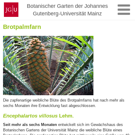
Zum
Johannes
Botanischer Garten der Johannes
Inhalt
Gutenberg-
Gutenberg-Universität Mainz
springen
Universität
Mainz
Brotpalmfarn
Die zapfenartige weibliche Blüte des Brotpalmfarns hat nach mehr als
sechs Monaten ihre Entwicklung fast abgeschlossen.
Encephalartos villosus
Lehm.
Seit mehr als sechs Monaten
entwickelt sich im Gewächshaus des
Botanischen Gartens der Universität Mainz die weibliche Blüte eines