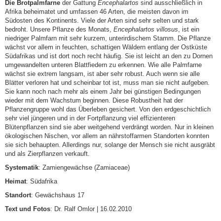
Die Brotpalmfarne
der Gattung
Encephalartos
sind ausschließlich in
Afrika beheimatet und umfassen 46 Arten, die meisten davon im
Südosten des Kontinents. Viele der Arten sind sehr selten und stark
bedroht. Unsere Pflanze des Monats,
Encephalartos villosus
, ist ein
niedriger Palmfarn mit sehr kurzem, unterirdischem Stamm. Die Pflanze
wächst vor allem in feuchten, schattigen Wäldern entlang der Ostküste
Südafrikas und ist dort noch recht häufig. Sie ist leicht an den zu Dornen
umgewandelten unteren Blattfiedern zu erkennen. Wie alle Palmfarne
wächst sie extrem langsam, ist aber sehr robust. Auch wenn sie alle
Blätter verloren hat und scheinbar tot ist, muss man sie nicht aufgeben.
Sie kann noch nach mehr als einem Jahr bei günstigen Bedingungen
wieder mit dem Wachstum beginnen. Diese Robustheit hat der
Pflanzengruppe wohl das Überleben gesichert. Von den erdgeschichtlich
sehr viel jüngeren und in der Fortpflanzung viel effizienteren
Blütenpflanzen sind sie aber weitgehend verdrängt worden. Nur in kleinen
ökologischen Nischen, vor allem an nährstoffarmen Standorten konnten
sie sich behaupten. Allerdings nur, solange der Mensch sie nicht ausgräbt
und als Zierpflanzen verkauft.
Systematik
: Zamiengewächse (Zamiaceae)
Heimat
: Südafrika
Standort
: Gewächshaus 17
Text und Fotos
: Dr. Ralf Omlor | 16.02.2010