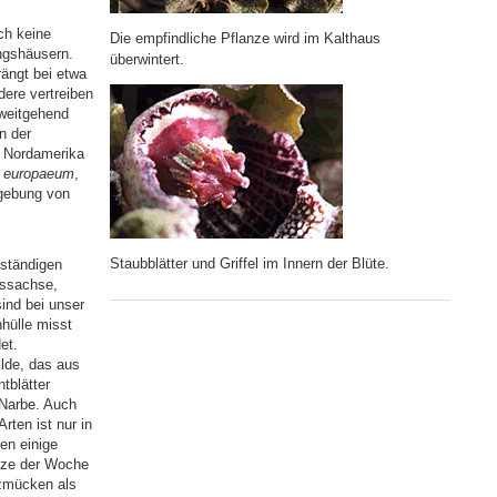
ch keine
Die empfindliche Pflanze wird im Kalthaus
ngshäusern.
überwintert.
ängt bei etwa
dere vertreiben
 weitgehend
n der
n Nordamerika
 europaeum
,
mgebung von
Staubblätter und Griffel im Innern der Blüte.
nständigen
ossachse,
ind bei unser
hülle misst
et.
lde, das aus
tblätter
 Narbe. Auch
rten ist nur in
en einige
anze der Woche
lzmücken als