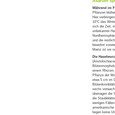
Asarum sp
Während im F
Pflanzen blühe
Hier verbringe
10°C das Winter
sich die Zeit, 
unbekannte Has
Nordhemisphäre
und die restli
bewohnt vorwie
Mainz ist sie 
Die Haselwurz
(Aristolochiace
Blütenmorpholo
einem Rhizom, 
Pflanze der Wo
etwa 5 cm im D
Blütenkronblät
sechs verwachse
überragen die 
die Staubblätte
wenigen Fällen
amerikanische 
liegen keine U