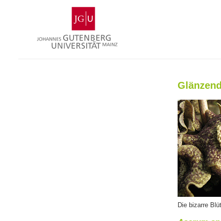
Zum
Johannes
Inhalt
Gutenberg-
springen
Universität
Mainz
Glänzend
Die bizarre Blü