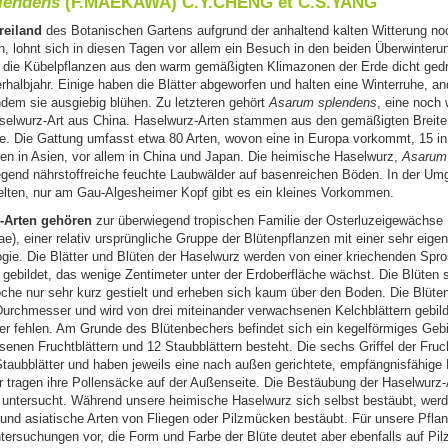
lendens
(F.MAEKAWA) C.Y.CHENG et C.S.YANG
reiland
des Botanischen Gartens aufgrund der anhaltend kalten Witterung no
n, lohnt sich in diesen Tagen vor allem ein Besuch in den beiden Überwinteru
n die Kübelpflanzen aus den warm gemäßigten Klimazonen der Erde dicht gedr
halbjahr. Einige haben die Blätter abgeworfen und halten eine Winterruhe, an
indem sie ausgiebig blühen. Zu letzteren gehört
Asarum splendens
, eine noch
elwurz-Art aus China. Haselwurz-Arten stammen aus den gemäßigten Breite
. Die Gattung umfasst etwa 80 Arten, wovon eine in Europa vorkommt, 15 i
chen in Asien, vor allem in China und Japan. Die heimische Haselwurz,
Asarum
gend nährstoffreiche feuchte Laubwälder auf basenreichen Böden. In der U
selten, nur am Gau-Algesheimer Kopf gibt es ein kleines Vorkommen.
-Arten gehören
zur überwiegend tropischen Familie der Osterluzeigewächse
ae), einer relativ ursprüngliche Gruppe der Blütenpflanzen mit einer sehr eige
gie. Die Blätter und Blüten der Haselwurz werden von einer kriechenden Spr
gebildet, das wenige Zentimeter unter der Erdoberfläche wächst. Die Blüten s
che nur sehr kurz gestielt und erheben sich kaum über den Boden. Die Blüten
urchmesser und wird von drei miteinander verwachsenen Kelchblättern gebild
ter fehlen. Am Grunde des Blütenbechers befindet sich ein kegelförmiges Gebi
nen Fruchtblättern und 12 Staubblättern besteht. Die sechs Griffel der Fruch
Staubblätter und haben jeweils eine nach außen gerichtete, empfängnisfähige
r tragen ihre Pollensäcke auf der Außenseite. Die Bestäubung der Haselwurz-A
 untersucht. Während unsere heimische Haselwurz sich selbst bestäubt, werd
und asiatische Arten von Fliegen oder Pilzmücken bestäubt. Für unsere Pfl
ntersuchungen vor, die Form und Farbe der Blüte deutet aber ebenfalls auf Pi