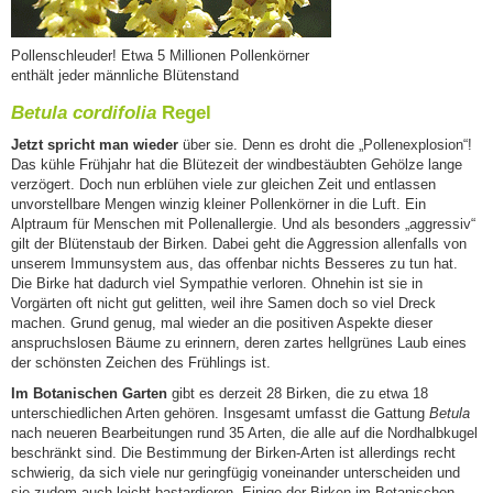
Pollenschleuder! Etwa 5 Millionen Pollenkörner
enthält jeder männliche Blütenstand
Betula cordifolia
Regel
Jetzt spricht man wieder
über sie. Denn es droht die „Pollenexplosion“!
Das kühle Frühjahr hat die Blütezeit der windbestäubten Gehölze lange
verzögert. Doch nun erblühen viele zur gleichen Zeit und entlassen
unvorstellbare Mengen winzig kleiner Pollenkörner in die Luft. Ein
Alptraum für Menschen mit Pollenallergie. Und als besonders „aggressiv“
gilt der Blütenstaub der Birken. Dabei geht die Aggression allenfalls von
unserem Immunsystem aus, das offenbar nichts Besseres zu tun hat.
Die Birke hat dadurch viel Sympathie verloren. Ohnehin ist sie in
Vorgärten oft nicht gut gelitten, weil ihre Samen doch so viel Dreck
machen. Grund genug, mal wieder an die positiven Aspekte dieser
anspruchslosen Bäume zu erinnern, deren zartes hellgrünes Laub eines
der schönsten Zeichen des Frühlings ist.
Im Botanischen Garten
gibt es derzeit 28 Birken, die zu etwa 18
unterschiedlichen Arten gehören. Insgesamt umfasst die Gattung
Betula
nach neueren Bearbeitungen rund 35 Arten, die alle auf die Nordhalbkugel
beschränkt sind. Die Bestimmung der Birken-Arten ist allerdings recht
schwierig, da sich viele nur geringfügig voneinander unterscheiden und
sie zudem auch leicht bastardieren. Einige der Birken im Botanischen