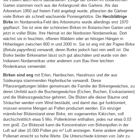
Garten stammen noch aus der Anfangszeit des Gartens. Als das
Arboretum 1950 auf freiem Feld angelegt wurde, pflanzten die Gärtner
viele Birken als schnell wachsende Pioniergehölze. Die
Herzblättrige
Birke
im Nordamerika-Feld des Arboretums wurde allerdings erst 1970
gepflanzt. Sie ist eine der schönsten Birken im Botanischen Garten und
jetzt in voller Blüte. Ihre Heimat ist der Nordosten Nordamerikas. Dort
wächst sie in feuchten, offenen Wäldern oder an felsigen Hängen in
Höhenlagen zwischen 800 m und 2000 m. Sie ist eng mit der Papier-Birke
(
Betula papyrifera
) verwandt, deren Borke jedoch fast rein weiß ist. Die
Borke beider Birkenarten lässt sich gut abschälen und wurde von den
Indianern Nordamerikas unter anderem zum Bau Ihrer leichten
Rindenkanus verwendet.
Birken sind eng
mit Erlen, Hainbuchen, Haselnuss und der aus
Südeuropa stammenden Hopfenbuche verwandt. Diese
Pflanzengattungen bilden gemeinsam die Familie der Birkengewächse, zu
deren Umfeld auch die Buchengewächse (Eichen, Buchen, Esskastanien)
und die Walnussgewächse gehören. Die Blüten alle dieser Bäume und
Sträucher werden vom Wind bestäubt, und damit das gut funktioniert,
müssen enorme Mengen an Pollen produziert werden. Ein einziger
männlicher Blütenstand einer Birke, ein sogenanntes Kätzchen, soll
durchschnittlich etwa 5 Mio. Pollenkörner enthalten, jedes nur etwa 0,03
mm groß. Zur Blütezeit kann die Konzentration von Birkenpollen in der
Luft auf über 10.000 Pollen pro m³ Luft ansteigen. Keine andere allergene
Pollenart erreicht so hohe Werte. Die Unterschiede können von Jahr zu