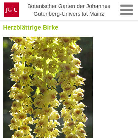
Zum
Johannes
Botanischer Garten der Johannes
Inhalt
Gutenberg-
Gutenberg-Universität Mainz
springen
Universität
Mainz
Herzblättrige Birke