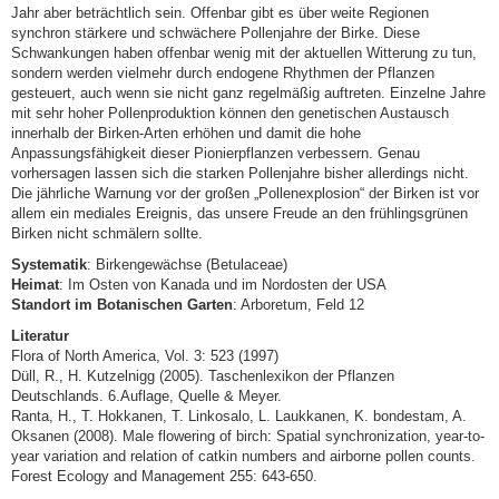
Jahr aber beträchtlich sein. Offenbar gibt es über weite Regionen
synchron stärkere und schwächere Pollenjahre der Birke. Diese
Schwankungen haben offenbar wenig mit der aktuellen Witterung zu tun,
sondern werden vielmehr durch endogene Rhythmen der Pflanzen
gesteuert, auch wenn sie nicht ganz regelmäßig auftreten. Einzelne Jahre
mit sehr hoher Pollenproduktion können den genetischen Austausch
innerhalb der Birken-Arten erhöhen und damit die hohe
Anpassungsfähigkeit dieser Pionierpflanzen verbessern. Genau
vorhersagen lassen sich die starken Pollenjahre bisher allerdings nicht.
Die jährliche Warnung vor der großen „Pollenexplosion“ der Birken ist vor
allem ein mediales Ereignis, das unsere Freude an den frühlingsgrünen
Birken nicht schmälern sollte.
Systematik
: Birkengewächse (Betulaceae)
Heimat
: Im Osten von Kanada und im Nordosten der USA
Standort im Botanischen Garten
: Arboretum, Feld 12
Literatur
Flora of North America, Vol. 3: 523 (1997)
Düll, R., H. Kutzelnigg (2005). Taschenlexikon der Pflanzen
Deutschlands. 6.Auflage, Quelle & Meyer.
Ranta, H., T. Hokkanen, T. Linkosalo, L. Laukkanen, K. bondestam, A.
Oksanen (2008). Male flowering of birch: Spatial synchronization, year-to-
year variation and relation of catkin numbers and airborne pollen counts.
Forest Ecology and Management 255: 643-650.