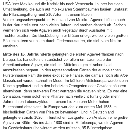
USA über Mexiko und die Karibik bis nach Venezuela. In ihrer heutigen
Umschreibung, die auch auf molekularen Stammbäumen basiert, umfasst
die Pflanzengattung rund 210 Arten mit einem klaren
Verbreitungsschwerpunkt im Hochland von Mexiko. Agaven blühen auch
in der Natur teils erst nach vielen Jahren und sterben danach ab. Jedoch
vermehren sich viele Agaven auch vegetativ durch Ausläufer mit
Tochterrosetten. Die Bestäubung ihrer Blüten erfolgt wie bei vielen großen
Säulenkakteen vor allem durch Fledermausarten, die sich vom Nektar
ernähren.
Mitte des 16. Jahrhunderts
gelangten die ersten Agave-Pflanzen nach
Europa. Es handelte sich zunächst vor allem um Exemplare der
Amerikanischen Agave, die sich im Mittelmeergebiet schon bald
auszubreiten begann. In den repräsentativen Gärten der europäischen
Fürstenhäuser kam die neue exotische Pflanze, die damals noch als
Aloe
klassifiziert wurde, schnell in Mode. Im kühleren Mitteleuropa wurde sie in
Kübeln gepflanzt und in den beheizten Orangerien oder Gewächshäusern
überwintert, denn stärkeren Frost vertragen die Agaven nicht. Es war eine
Sensation, wenn solch eine Pflanze nach vielleicht fünfzig oder mehr
Jahren ihren Lebenszyklus mit einem bis zu zehn Meter hohen
Blütenstand abschloss. In Europa war das zum ersten Mal 1583 im
bischöflichen Garten von Pisa zu bewundern. Und in Deutschland
gelangte erstmals 1626 im fürstlichen Lustgarten von Ansbach eine große
Agave zur Blüte. Bis ins Jahr 1800 sind in Mitteleuropa, wo die Agaven
im Gewächshaus überwintert werden müssen, 95 Blühereignisse