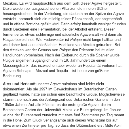
Mexikos. Es wird hauptsächlich aus dem Saft dieser Agave hergestellt.
Dazu werden bei ausgewachsenen Pflanzen die inneren Blätter
herausgestochen. In der Vertiefung, die dadurch an der Spitze der Agave
entsteht, sammelt sich ein milchig trüber Pflanzensaft, der abgeschöpft
und in offene Bottiche gefüllt wird. Darin erfolgt innerhalb weniger Stunden
durch Bakterien eine Fermentation, bei der Alkohol entsteht. Dieser
fermentierte, etwas schleimige und säuerliche Agavensaft wird dann als
Pulque
bezeichnet. Wie Federweißer ist
Pulque
nicht lange haltbar und
wird daher fast ausschließlich im Hochland von Mexiko getrunken. Bei
den Azteken war der Genuss von
Pulque
den Priestern bei rituellen
Handlungen vorbehalten. Nach der Eroberung durch die Spanier wurde
Pulque
allgemein zugänglich und im 19. Jahrhundert zu einem
Massengetränk, das inzwischen aber wieder an Popularität verloren hat.
Agaven-Schnaps – Mezcal und Tequila – ist heute von größerer
Bedeutung.
Alter und Herkunft
unserer
Agave salmiana
sind leider nicht
dokumentiert. Als sie 1997 im Gewächshaus im Botanischen Garten
gepflanzt wurde, hatte sie schon eine beachtliche Größe. Möglicherweise
stammt sie noch aus der Anfangszeit des Botanischen Gartens in den
1950er Jahren. Auf alle Fälle ist es die erste große Agave, die im
Botanischen Garten der Universität Mainz zur Blüte gelangt. Im Januar
wuchs der Blütenstand zunächst mit etwa fünf Zentimeter pro Tag rasant
in die Höhe. Zum Glück verlangsamte sich dieses Wachstum bis auf
etwa einen Zentimeter pro Tag, so dass der Blütenstand erst Mitte April