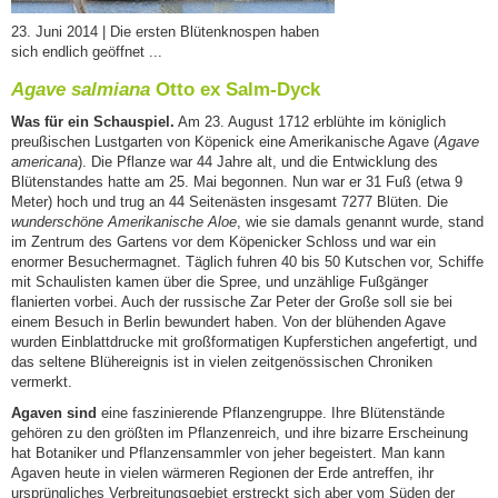
23. Juni 2014 | Die ersten Blütenknospen haben
sich endlich geöffnet ...
Agave salmiana
Otto ex Salm-Dyck
Was für ein Schauspiel.
Am 23. August 1712 erblühte im königlich
preußischen Lustgarten von Köpenick eine Amerikanische Agave (
Agave
americana
). Die Pflanze war 44 Jahre alt, und die Entwicklung des
Blütenstandes hatte am 25. Mai begonnen. Nun war er 31 Fuß (etwa 9
Meter) hoch und trug an 44 Seitenästen insgesamt 7277 Blüten. Die
wunderschöne Amerikanische Aloe
, wie sie damals genannt wurde, stand
im Zentrum des Gartens vor dem Köpenicker Schloss und war ein
enormer Besuchermagnet. Täglich fuhren 40 bis 50 Kutschen vor, Schiffe
mit Schaulisten kamen über die Spree, und unzählige Fußgänger
flanierten vorbei. Auch der russische Zar Peter der Große soll sie bei
einem Besuch in Berlin bewundert haben. Von der blühenden Agave
wurden Einblattdrucke mit großformatigen Kupferstichen angefertigt, und
das seltene Blühereignis ist in vielen zeitgenössischen Chroniken
vermerkt.
Agaven sind
eine faszinierende Pflanzengruppe. Ihre Blütenstände
gehören zu den größten im Pflanzenreich, und ihre bizarre Erscheinung
hat Botaniker und Pflanzensammler von jeher begeistert. Man kann
Agaven heute in vielen wärmeren Regionen der Erde antreffen, ihr
ursprüngliches Verbreitungsgebiet erstreckt sich aber vom Süden der