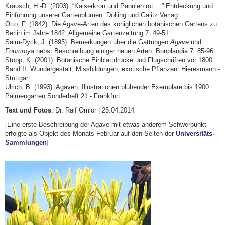
Krausch, H.-D. (2003). “Kaiserkron und Päonien rot …” Entdeckung und
Einführung unserer Gartenblumen. Dölling und Galitz Verlag.
Otto, F. (1842). Die Agave-Arten des königlichen botanischen Gartens zu
Berlin im Jahre 1842. Allgemeine Gartenzeitung 7: 49‑51.
Salm-Dyck, J. (1895). Bemerkungen über die Gattungen
Agave
und
Fourcroya
nebst Beschreibung einiger neuen Arten. Bonplandia 7: 85‑96.
Stopp, K. (2001). Botanische Einblattdrucke und Flugschriften vor 1800.
Band II. Wundergestalt, Missbildungen, exotische Pflanzen. Hieresmann -
Stuttgart.
Ulrich, B. (1993). Agaven, Illustrationen blühender Exemplare bis 1900.
Palmengarten Sonderheft 21 - Frankfurt.
Text und Fotos
: Dr. Ralf Omlor | 25.04.2014
[Eine erste Beschreibung der Agave mit etwas anderem Schwerpunkt
erfolgte als Objekt des Monats Februar auf den Seiten der
Universitäts-
Sammlungen
]