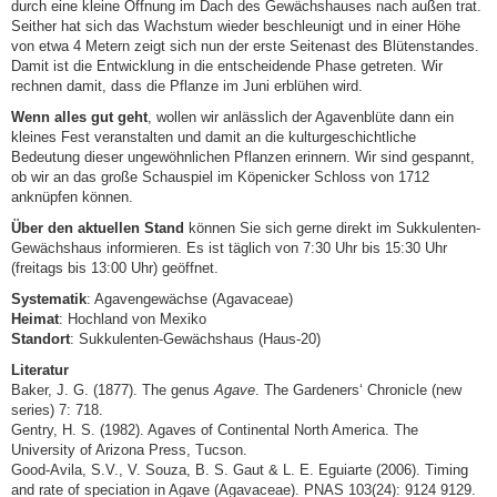
durch eine kleine Öffnung im Dach des Gewächshauses nach außen trat.
Seither hat sich das Wachstum wieder beschleunigt und in einer Höhe
von etwa 4 Metern zeigt sich nun der erste Seitenast des Blütenstandes.
Damit ist die Entwicklung in die entscheidende Phase getreten. Wir
rechnen damit, dass die Pflanze im Juni erblühen wird.
Wenn alles gut geht
, wollen wir anlässlich der Agavenblüte dann ein
kleines Fest veranstalten und damit an die kulturgeschichtliche
Bedeutung dieser ungewöhnlichen Pflanzen erinnern. Wir sind gespannt,
ob wir an das große Schauspiel im Köpenicker Schloss von 1712
anknüpfen können.
Über den aktuellen Stand
können Sie sich gerne direkt im Sukkulenten-
Gewächshaus informieren. Es ist täglich von 7:30 Uhr bis 15:30 Uhr
(freitags bis 13:00 Uhr) geöffnet.
Systematik
: Agavengewächse (Agavaceae)
Heimat
: Hochland von Mexiko
Standort
: Sukkulenten-Gewächshaus (Haus-20)
Literatur
Baker, J. G. (1877). The genus
Agave
. The Gardeners‘ Chronicle (new
series) 7: 718.
Gentry, H. S. (1982). Agaves of Continental North America. The
University of Arizona Press, Tucson.
Good-Avila, S.V., V. Souza, B. S. Gaut & L. E. Eguiarte (2006). Timing
and rate of speciation in Agave (Agavaceae). PNAS 103(24): 9124 9129.