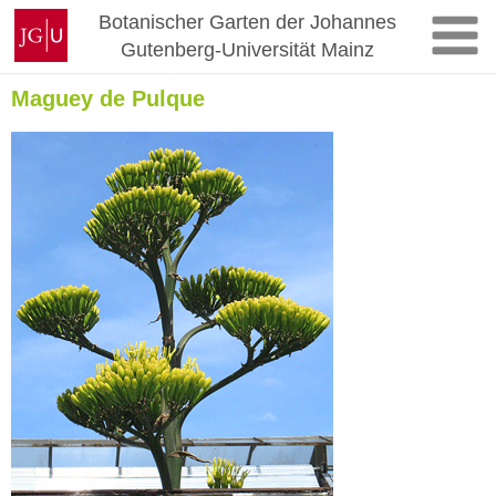
Zum
Johannes
Botanischer Garten der Johannes
Inhalt
Gutenberg-
Gutenberg-Universität Mainz
springen
Universität
Mainz
Maguey de Pulque