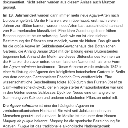
dokumentiert. Nicht selten wurden aus diesem Anlass auch Münzen
geprägt.
Im 19. Jahrhundert
wurden dann immer mehr neue Agave-Arten nach
Europa eingeführt. Da die Pflanzen, wenn überhaupt, erst nach vielen
Jahren zur Blüten kamen, wurden neue Arten fast ausschließlich anhand
von Blattmerkmalen klassifiziert. Eine klare Zuordnung dieser frühen
Benennungen ist heute schwierig. Nach wie vor ist eine sichere
Bestimmung der Pflanzen erst möglich, wenn sie blühen. Das gilt auch
für die große Agave im Sukkulenten-Gewächshaus des Botanischen
Gartens, die Anfang Januar 2014 mit der Bildung eines Blütenstandes
begonnen hat. Anhand der Merkmale dieses Blütenstandes konnten wir
die Pflanze, die zuvor untere einem falschen Namen lief, als eine Form
der
Agave salmiana
bestimmen. Dieser Artname wurde erstmals 1842 in
einer Auflistung der Agaven des königlichen botanischen Gartens in Berlin
von dem dortigen Gartenmeister Friedrich Otto veröffentlicht. Eine
wissenschaftliche Beschreibung folgte 1859 durch den Fürsten Josef zu
Salm-Reifferscheidt-Dyck, der ein begeisterter Amateurbotaniker war und
in den Gärten seines Schlosses Dyck bei Neuss eine umfangreiche
Sammlung von Kakteen und anderen sukkulenten Pflanzen unterhielt.
Die
Agave salmiana
ist eine der häufigsten Agaven im
zentralmexikanischen Hochland. Sie wird seit Jahrtausenden von
Menschen genutzt und kultiviert. In Mexiko ist sie unter dem Namen
Maguey de pulque
bekannt.
Maguey
ist die spanische Bezeichnung für
Agaven,
Pulque
ist das traditionelle alkoholische Nationalgetränk