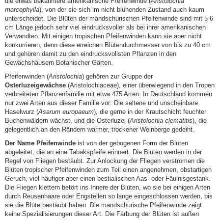
die etwas bekanntere amerikanische Pfeifenwinde (
Aristolochia
marcophylla
), von der sie sich im nicht blühenden Zustand auch kaum
unterscheidet. Die Blüten der mandschurischen Pfeifenwinde sind mit 5-6
cm Länge jedoch sehr viel eindrucksvoller als bei ihrer amerikanischen
Verwandten. Mit einigen tropischen Pfeifenwinden kann sie aber nicht
konkurrieren, denn diese erreichen Blütendurchmesser von bis zu 40 cm
und gehören damit zu den eindrucksvollsten Pflanzen in den
Gewächshäusern Botanischer Gärten.
Pfeifenwinden (
Aristolochia
) gehören zur Gruppe der
Osterluzeigewächse
(Aristolochiaceae), einer überwiegend in den Tropen
verbreiteten Pflanzenfamilie mit etwa 475 Arten. In Deutschland kommen
nur zwei Arten aus dieser Familie vor: Die seltene und unscheinbare
Haselwurz (
Asarum europaeum
), die gerne in der Krautschicht feuchter
Buchenwäldern wächst, und die Osterluzei (
Aristolochia clematitis
), die
gelegentlich an den Rändern warmer, trockener Weinberge gedeiht.
Der Name Pfeifenwinde
ist von der gebogenen Form der Blüten
abgeleitet, die an eine Tabakspfeife erinnert. Die Blüten werden in der
Regel von Fliegen bestäubt. Zur Anlockung der Fliegen verströmen die
Blüten tropischer Pfeifenwinden zum Teil einen angenehmen, obstartigen
Geruch, viel häufiger aber einen bestialischen Aas- oder Fäulnisgestank.
Die Fliegen klettern betört ins Innere der Blüten, wo sie bei einigen Arten
durch Reusenhaare oder Engstellen so lange eingeschlossen werden, bis
sie die Blüte bestäubt haben. Die mandschurische Pfeifenwinde zeigt
keine Spezialisierungen dieser Art. Die Färbung der Blüten ist außen