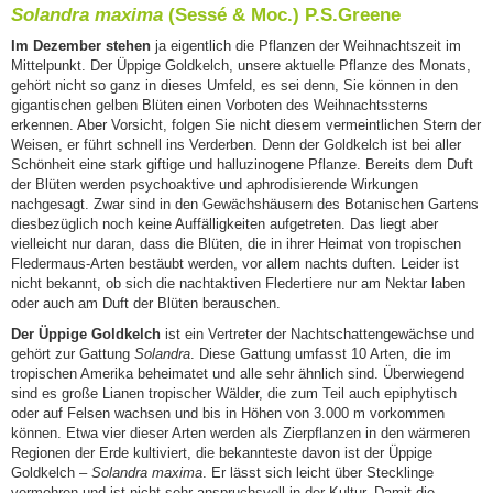
Solandra maxima
(Sessé & Moc.) P.S.Greene
Im Dezember stehen
ja eigentlich die Pflanzen der Weihnachtszeit im
Mittelpunkt. Der Üppige Goldkelch, unsere aktuelle Pflanze des Monats,
gehört nicht so ganz in dieses Umfeld, es sei denn, Sie können in den
gigantischen gelben Blüten einen Vorboten des Weihnachtssterns
erkennen. Aber Vorsicht, folgen Sie nicht diesem vermeintlichen Stern der
Weisen, er führt schnell ins Verderben. Denn der Goldkelch ist bei aller
Schönheit eine stark giftige und halluzinogene Pflanze. Bereits dem Duft
der Blüten werden psychoaktive und aphrodisierende Wirkungen
nachgesagt. Zwar sind in den Gewächshäusern des Botanischen Gartens
diesbezüglich noch keine Auffälligkeiten aufgetreten. Das liegt aber
vielleicht nur daran, dass die Blüten, die in ihrer Heimat von tropischen
Fledermaus-Arten bestäubt werden, vor allem nachts duften. Leider ist
nicht bekannt, ob sich die nachtaktiven Fledertiere nur am Nektar laben
oder auch am Duft der Blüten berauschen.
Der Üppige Goldkelch
ist ein Vertreter der Nachtschattengewächse und
gehört zur Gattung
Solandra
. Diese Gattung umfasst 10 Arten, die im
tropischen Amerika beheimatet und alle sehr ähnlich sind. Überwiegend
sind es große Lianen tropischer Wälder, die zum Teil auch epiphytisch
oder auf Felsen wachsen und bis in Höhen von 3.000 m vorkommen
können. Etwa vier dieser Arten werden als Zierpflanzen in den wärmeren
Regionen der Erde kultiviert, die bekannteste davon ist der Üppige
Goldkelch –
Solandra maxima
. Er lässt sich leicht über Stecklinge
vermehren und ist nicht sehr anspruchsvoll in der Kultur. Damit die