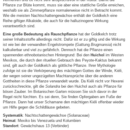
Pflanze zur Blüte kommt, muss sie aber eine stattliche Größe erreichen,
weshalb sie als Zimmerpflanze normalerweise nicht in Betracht kommt.
Wie die meisten Nachtschattengewächse enthält der Goldkelch eine
Reihe giftiger Alkaloide, die auch für die halluzinogene Wirkung
verantwortlich sind.
Eine große Bedeutung als Rauschpflanze
hat der Goldkelch trotz
seiner Inhaltsstoffe allerdings nicht. Dafür ist er zu giftig und die Wirkung
ist wie bei der verwandten Engelstrompete (Gattung
Brugmansia
) nicht
kalkulierbar und viel zu gefährlich. Dennoch hat die Pflanze einen
spannenden ethnobotanischen Hintergrund: Bei den
Huichol
im Westen
Mexikos, die durch den rituellen Gebrauch des Peyote-Kaktus bekannt
sind, gilt auch der Goldkelch als göttliche Pflanze. Ihrer Mythologie
zufolge ist sie die Verkörperung des mächtigen Gottes der Winde, Kiéli,
der wegen seiner ungezügelten Machtansprüche über die anderen
Gottheiten in diese Pflanze verwandelt wurde. Da Kiéli nicht vor Hexerei
zurückschreckte, gilt die
Solandra
bei den Huichol auch als Pflanze für
bösen Zauber. Im Botanischen Garten müssen Sie sich davor in der
Regel nicht fürchten. Es sei denn, Sie finden Opfergaben am Fuße der
Pflanze. Dann hat unser Schamane den mächtigen Kiéli offenbar wieder
um Hilfe gegen die Schildläuse gebeten.
Systematik
: Nachtschattengewächse (Solanaceae)
Heimat
: Mexiko bis Venezuela und Kolumbien
Standort
: Gewächshaus 13 (Verbinder)