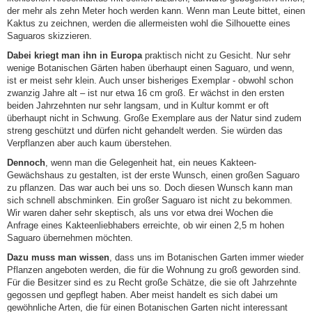
der mehr als zehn Meter hoch werden kann. Wenn man Leute bittet, einen
Kaktus zu zeichnen, werden die allermeisten wohl die Silhouette eines
Saguaros skizzieren.
Dabei kriegt man ihn in Europa
praktisch nicht zu Gesicht. Nur sehr
wenige Botanischen Gärten haben überhaupt einen Saguaro, und wenn,
ist er meist sehr klein. Auch unser bisheriges Exemplar - obwohl schon
zwanzig Jahre alt – ist nur etwa 16 cm groß. Er wächst in den ersten
beiden Jahrzehnten nur sehr langsam, und in Kultur kommt er oft
überhaupt nicht in Schwung. Große Exemplare aus der Natur sind zudem
streng geschützt und dürfen nicht gehandelt werden. Sie würden das
Verpflanzen aber auch kaum überstehen.
Dennoch
, wenn man die Gelegenheit hat, ein neues Kakteen-
Gewächshaus zu gestalten, ist der erste Wunsch, einen großen Saguaro
zu pflanzen. Das war auch bei uns so. Doch diesen Wunsch kann man
sich schnell abschminken. Ein großer Saguaro ist nicht zu bekommen.
Wir waren daher sehr skeptisch, als uns vor etwa drei Wochen die
Anfrage eines Kakteenliebhabers erreichte, ob wir einen 2,5 m hohen
Saguaro übernehmen möchten.
Dazu muss man wissen
, dass uns im Botanischen Garten immer wieder
Pflanzen angeboten werden, die für die Wohnung zu groß geworden sind.
Für die Besitzer sind es zu Recht große Schätze, die sie oft Jahrzehnte
gegossen und gepflegt haben. Aber meist handelt es sich dabei um
gewöhnliche Arten, die für einen Botanischen Garten nicht interessant