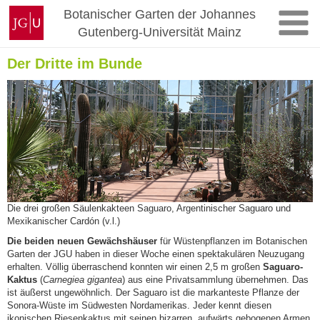
Zum
Johannes
Botanischer Garten der Johannes
Inhalt
Gutenberg-
Gutenberg-Universität Mainz
springen
Universität
Mainz
Der Dritte im Bunde
Die drei großen Säulenkakteen Saguaro, Argentinischer Saguaro und
Mexikanischer Cardón (v.l.)
Die beiden neuen Gewächshäuser
für Wüstenpflanzen im Botanischen
Garten der JGU haben in dieser Woche einen spektakulären Neuzugang
erhalten. Völlig überraschend konnten wir einen 2,5 m großen
Saguaro-
Kaktus
(
Carnegiea gigantea
) aus eine Privatsammlung übernehmen. Das
ist äußerst ungewöhnlich. Der Saguaro ist die markanteste Pflanze der
Sonora-Wüste im Südwesten Nordamerikas. Jeder kennt diesen
ikonischen Riesenkaktus mit seinen bizarren, aufwärts gebogenen Armen,