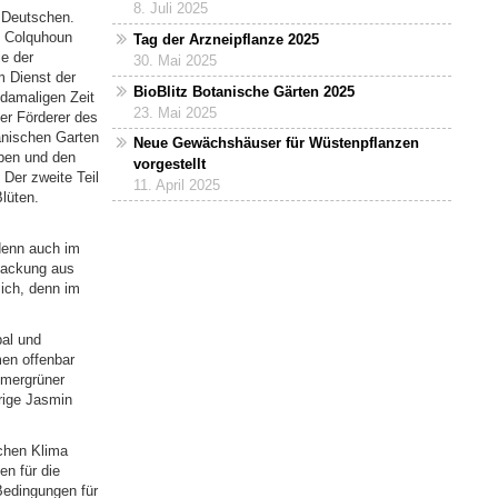
8. Juli 2025
m Deutschen.
d Colquhoun
Tag der Arzneipflanze 2025
e der
30. Mai 2025
m Dienst der
BioBlitz Botanische Gärten 2025
 damaligen Zeit
23. Mai 2025
er Förderer des
anischen Garten
Neue Gewächshäuser für Wüstenpflanzen
eben und den
vorgestellt
. Der zweite Teil
11. April 2025
lüten.
enn auch im
rpackung aus
sich, denn im
pal und
en offenbar
mmergrüner
rige Jasmin
schen Klima
en für die
Bedingungen für