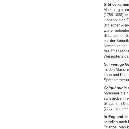
Gibt es keine
Aber es gibt i
(1786-1838) is
Lippenblütler.
Britischen Arme
war er nebenbe
Botanischen Ga
hat der Botani
Namen seines 
des Pflanzen
Wenigstens das
Nur wenige Ga
milden Mainz is
Laub und Reisi
Spätsommer und
Colquhounia 
Myanmar bis na
zum großen Tei
Strauch im Unt
(
Chrysojasmin
In England
ist
natürlich auch 
Pflanze. Man k