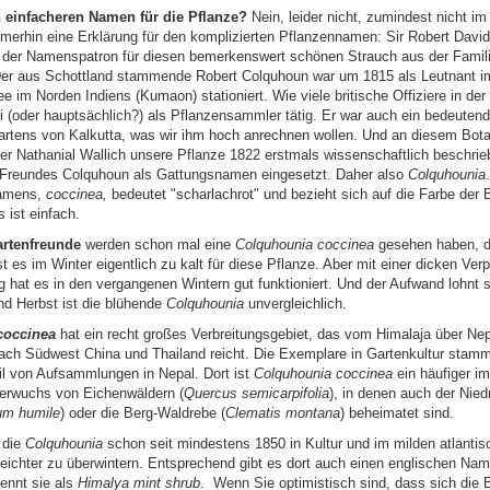
n einfacheren Namen für die Pflanze?
Nein, leider nicht, zumindest nicht i
mmerhin eine Erklärung für den komplizierten Pflanzennamen: Sir Robert Davi
t der Namenspatron für diesen bemerkenswert schönen Strauch aus der Famili
 Der aus Schottland stammende Robert Colquhoun war um 1815 als Leutnant i
e im Norden Indiens (Kumaon) stationiert. Wie viele britische Offiziere in der
i (oder hauptsächlich?) als Pflanzensammler tätig. Er war auch ein bedeutend
rtens von Kalkutta, was wir ihm hoch anrechnen wollen. Und an diesem Bot
ker Nathanial Wallich unsere Pflanze 1822 erstmals wissenschaftlich beschri
Freundes Colquhoun als Gattungsnamen eingesetzt. Daher also
Colquhounia
namens,
coccinea,
bedeutet "scharlachrot" und bezieht sich auf die Farbe der B
 ist einfach.
rtenfreunde
werden schon mal eine
Colquhounia coccinea
gesehen haben, d
t es im Winter eigentlich zu kalt für diese Pflanze. Aber mit einer dicken Ve
g hat es in den vergangenen Wintern gut funktioniert. Und der Aufwand lohnt 
 Herbst ist die blühende
Colquhounia
unvergleichlich.
coccinea
hat ein recht großes Verbreitungsgebiet, das vom Himalaja über Ne
ch Südwest China und Thailand reicht. Die Exemplare in Gartenkultur stamm
l von Aufsammlungen in Nepal. Dort ist
Colquhounia coccinea
ein häufiger i
erwuchs von Eichenwäldern (
Quercus semicarpifolia
), in denen auch der Nied
um humile
) oder die Berg-Waldrebe (
Clematis montana
) beheimatet sind.
 die
Colquhounia
schon seit mindestens 1850 in Kultur und im milden atlanti
leichter zu überwintern. Entsprechend gibt es dort auch einen englischen Nam
ennt sie als
Himalya mint shrub
. Wenn Sie optimistisch sind, dass sich die 