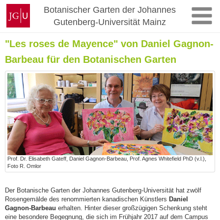
Zum
Johannes
Botanischer Garten der Johannes
Inhalt
Gutenberg-
Gutenberg-Universität Mainz
springen
Universität
Mainz
"Les roses de Mayence" von Daniel Gagnon-
Barbeau für den Botanischen Garten
Prof. Dr. Elisabeth Gateff, Daniel Gagnon-Barbeau, Prof. Agnes Whitefield PhD (v.l.),
Foto R. Omlor
Der Botanische Garten der Johannes Gutenberg-Universität hat zwölf
Rosengemälde des renommierten kanadischen Künstlers
Daniel
Gagnon-Barbeau
erhalten. Hinter dieser großzügigen Schenkung steht
eine besondere Begegnung, die sich im Frühjahr 2017 auf dem Campus