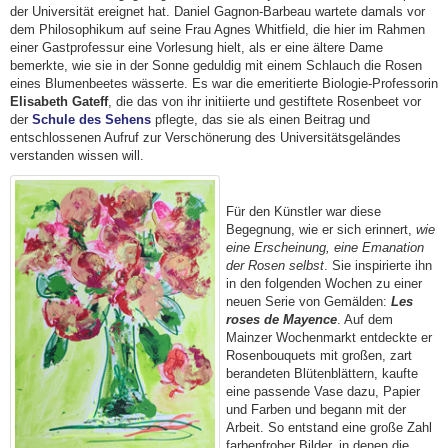
der Universität ereignet hat. Daniel Gagnon-Barbeau wartete damals vor
dem Philosophikum auf seine Frau Agnes Whitfield, die hier im Rahmen
einer Gastprofessur eine Vorlesung hielt, als er eine ältere Dame
bemerkte, wie sie in der Sonne geduldig mit einem Schlauch die Rosen
eines Blumenbeetes wässerte. Es war die emeritierte Biologie-Professorin
Elisabeth Gateff
, die das von ihr initiierte und gestiftete Rosenbeet vor
der
Schule des Sehens
pflegte, das sie als einen Beitrag und
entschlossenen Aufruf zur Verschönerung des Universitätsgeländes
verstanden wissen will.
Für den Künstler war diese
Begegnung, wie er sich erinnert,
wie
eine Erscheinung, eine Emanation
der Rosen selbst
. Sie inspirierte ihn
in den folgenden Wochen zu einer
neuen Serie von Gemälden:
Les
roses de Mayence
. Auf dem
Mainzer Wochenmarkt entdeckte er
Rosenbouquets mit großen, zart
berandeten Blütenblättern, kaufte
eine passende Vase dazu, Papier
und Farben und begann mit der
Arbeit. So entstand eine große Zahl
farbenfroher Bilder, in denen die