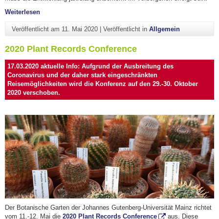
"Andrena und der Ziegenbock"
Weiterlesen
Veröffentlicht am
11. Mai 2020
|
Veröffentlicht in
Allgemein
2020 Plant Records Conference
17.03.2020 aktuelle Info: Aufgrund der Ausbreitung des
Coronavirus und der daher stark eingeschränkten
Reisemöglichkeiten wird die Konferenz auf den 29.-30. Oktober
2020 verschoben.
Der Botanische Garten der Johannes Gutenberg-Universität Mainz richtet
vom 11.-12. Mai die
2020 Plant Records Conference
aus. Diese