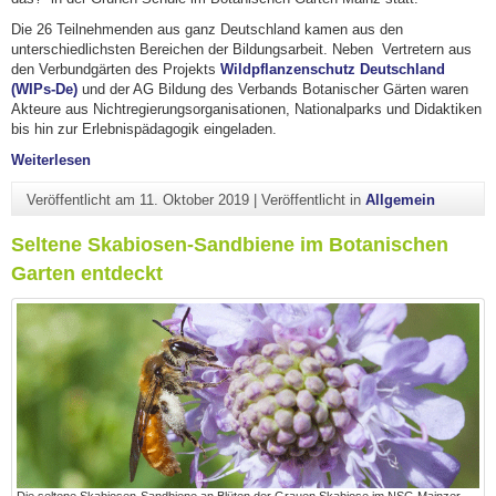
Die 26 Teilnehmenden aus ganz Deutschland kamen aus den
unterschiedlichsten Bereichen der Bildungsarbeit. Neben Vertretern aus
den Verbundgärten des Projekts
Wildpflanzenschutz Deutschland
(WIPs-De)
und der AG Bildung des Verbands Botanischer Gärten waren
Akteure aus Nichtregierungsorganisationen, Nationalparks und Didaktiken
bis hin zur Erlebnispädagogik eingeladen.
"Vom Wissen zum Handeln in der Biodiversitätsbildung"
Weiterlesen
Veröffentlicht am
11. Oktober 2019
|
Veröffentlicht in
Allgemein
Seltene Skabiosen-Sandbiene im Botanischen
Garten entdeckt
Die seltene Skabiosen-Sandbiene an Blüten der Grauen Skabiose im NSG Mainzer