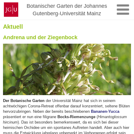
Zum
Johannes
Botanischer Garten der Johannes
Inhalt
Gutenberg-
Gutenberg-Universität Mainz
springen
Universität
Mainz
Aktuell
Andrena und der Ziegenbock
Der Botanische Garten
der Universität Mainz hat sich in seinem
achtwöchigen Corona-Retreat offenbar darauf konzentriert, seltene Blüten
hervorzubringen. Neben der bereits beschriebenen
Bananen-Yucca
präsentiert er nun eine filigrane
Bocks-Riemenzunge
(
Himantoglossum
hircinum
). Das ist besonders bemerkenswert, da es sich bei dieser
heimischen Orchidee um ein spontanes Auftreten handelt. Aber auch hier
muss die Entwicklung jahrelang unbemerkt im Verborgenen erfolgt sein.